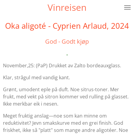
Vinreisen
Gå
til
hovedinnhold
Oka aligoté - Cyprien Arlaud, 2024
God - Godt kjøp
.
November,25: (PaP) Drukket av Zalto bordeauxglass.
Klar, strågul med vandig kant.
Grønt, umodent eple på duft. Noe sitrus-toner. Mer
frukt, med vekt på sitron kommer ved rulling på glasset.
Ikke merkbar eik i nesen.
Meget fruktig anslag—noe som kan minne om
reduktivitet? Jevn smakskurve med en grei finish. God
friskhet, ikke så "platt" som mange andre aligotéer. Noe