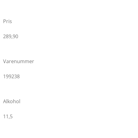
j
g
e
r
Pris
n
e
289,90
Varenummer
199238
Alkohol
11,5