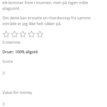
eik kommer frem i munnen, men på ingen måte
plagsomt.
Om dette kan erstatte en chardonnay fra samme
område er jeg ikke helt sikker på.
1
2
3
4
5
S
V
e
u
s
s
s
s
s
0 stemme
n
r
t
t
t
t
t
d
d
Druer: 100% aligoté
i
j
j
j
j
j
e
n
Score
r
e
e
e
e
e
n
i
r
r
r
r
r
v
3
n
u
n
n
n
n
n
g
r
:
e
e
e
e
e
d
0
e
Value for money
r
s
i
t
3
n