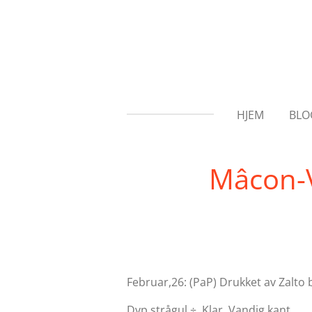
Gå
til
hovedinnhold
HJEM
BLO
Mâcon-Vi
Februar,26: (PaP) Drukket av Zalto
Dyp strågul ÷. Klar. Vandig kant.