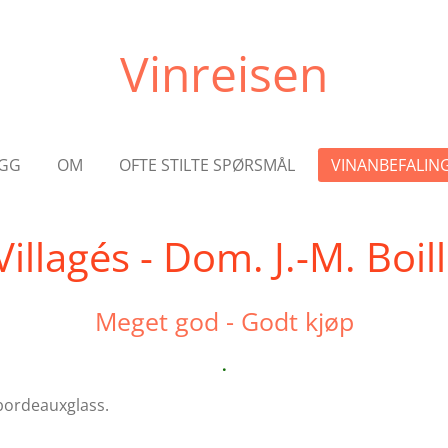
Vinreisen
GG
OM
OFTE STILTE SPØRSMÅL
VINANBEFALIN
llagés - Dom. J.-M. Boil
Meget god - Godt kjøp
.
 bordeauxglass.