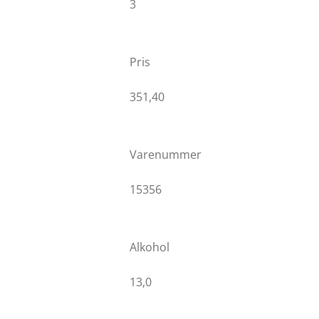
3
n
j
g
e
r
Pris
n
e
351,40
Varenummer
15356
Alkohol
13,0