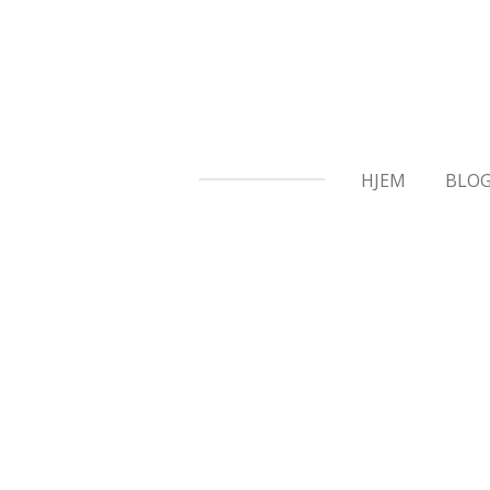
Gå
til
hovedinnhold
HJEM
BLO