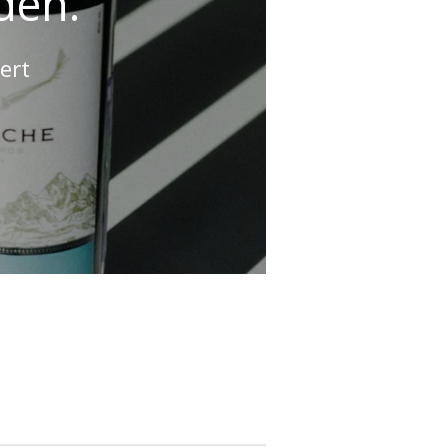
den.
ert