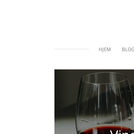
Gå
til
hovedinnhold
HJEM
BLO