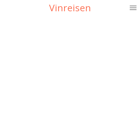
Vinreisen
Gå
til
hovedinnhold