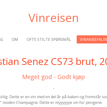
Vinreisen
GG
OM
OFTE STILTE SPØRSMÅL
VINANBEFALI
stian Senez CS73 brut, 
Meget god - Godt kjøp
.
stilig. Dette er en vin med en del år på baken og fremstår so
til" moden Champagne. Dette er myyyyyye vin for pengene.