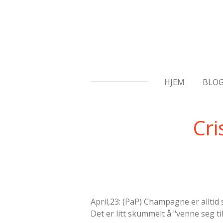
Gå
til
hovedinnhold
HJEM
BLO
Cri
April,23: (PaP) Champagne er alltid 
Det er litt skummelt å "venne seg 