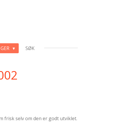
NGER
SØK
2002
m frisk selv om den er godt utviklet.