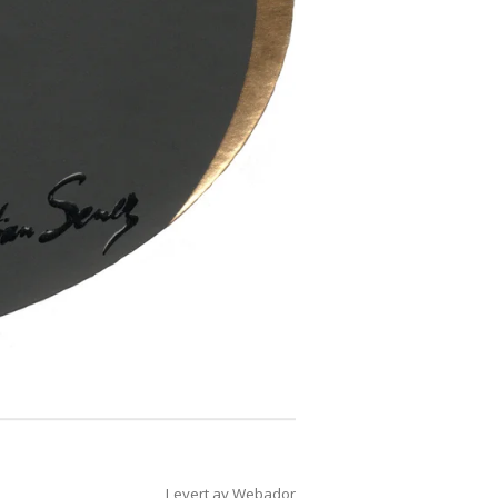
Levert av
Webador