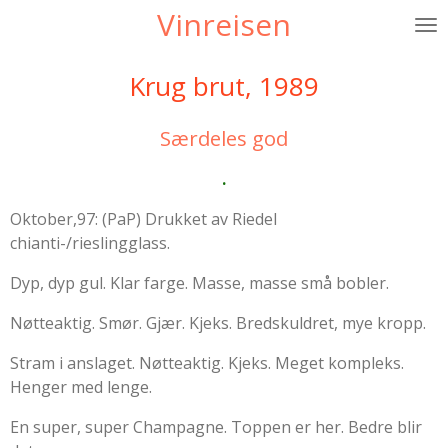
Vinreisen
Gå
til
hovedinnhold
Krug brut, 1989
Særdeles god
.
Oktober,97: (PaP) Drukket av Riedel
chianti-/rieslingglass.
Dyp, dyp gul. Klar farge. Masse, masse små bobler.
Nøtteaktig. Smør. Gjær. Kjeks. Bredskuldret, mye kropp.
Stram i anslaget. Nøtteaktig. Kjeks. Meget kompleks.
Henger med lenge.
En super, super Champagne. Toppen er her. Bedre blir