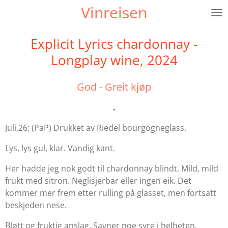
Vinreisen
Gå
til
hovedinnhold
Explicit Lyrics chardonnay -
Longplay wine, 2024
God - Greit kjøp
.
Juli,26: (PaP) Drukket av Riedel bourgogneglass.
Lys, lys gul, klar. Vandig kant.
Her hadde jeg nok godt til chardonnay blindt. Mild, mild
frukt med sitron. Neglisjerbar eller ingen eik. Det
kommer mer frem etter rulling på glasset, men fortsatt
beskjeden nese.
Bløtt og fruktig anslag. Savner noe syre i helheten.