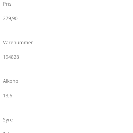
g
e
Pris
r
n
279,90
e
Varenummer
194828
Alkohol
13,6
Syre