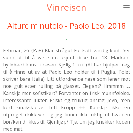
Vinreisen
Gå
til
hovedinnhold
Alture minutolo - Paolo Leo, 2018
.
Februar, 26: (PaP) Klar strågul. Fortsatt vandig kant. Ser
sunn ut til å være en ukjent drue fra '18. Markant
hyllebærblomst i nesen. Kjølig frukt. (AI har hjulpet meg
til å finne ut av at Paolo Leo holder til i Puglia, Polet
skriver bare Italia). Litt utfordrende nese som lener mot
noe gult etter rulling på glasset. Elegant? Hmmmm ….
Kanskje mer sofistikert? Forventer en frisk munnfølelse.
Interessante lukter. Friskt og fruktig anslag. Jevn, men
kort smakskurve. Lett kropp ++. Kanskje ikke en
utpreget drikkevin og jeg finner ikke riktig ut hva den
bør/kan drikkes til. Gjenkjøp? Tja, om jeg knekker koden
med mat.