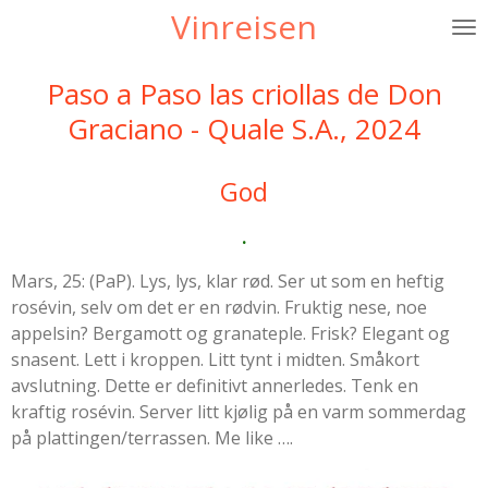
Vinreisen
Gå
til
hovedinnhold
Paso a Paso las criollas de Don
Graciano - Quale S.A., 2024
God
.
Mars, 25: (PaP). Lys, lys, klar rød. Ser ut som en heftig
rosévin, selv om det er en rødvin. Fruktig nese, noe
appelsin? Bergamott og granateple. Frisk? Elegant og
snasent. Lett i kroppen. Litt tynt i midten. Småkort
avslutning. Dette er definitivt annerledes. Tenk en
kraftig rosévin. Server litt kjølig på en varm sommerdag
på plattingen/terrassen. Me like ….