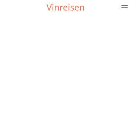
Vinreisen
Gå
til
hovedinnhold