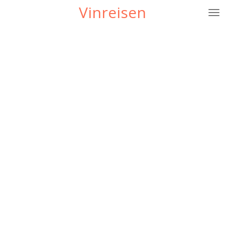
Vinreisen
Gå
til
hovedinnhold