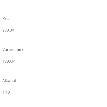
g
e
r
n
Pris
e
209,90
Varenummer
199934
Alkohol
14,0