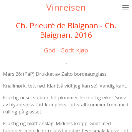
Vinreisen
Gå
til
hovedinnhold
Ch. Prieuré de Blaignan - Ch.
Blaignan, 2016
God - Godt kjøp
.
Mars,26: (PaP) Drukket av Zalto bordeauxglass.
Knallmørk, tett rød. Klar (så vidt jeg kan se). Vandig kant.
Fruktig nese, solbær, litt plommer. Fornuftig eiket. Snev
av blyantspiss. Litt kompleks. Litt stall kommer frem med
rulling på glasset.
Fruktig og bløtt anslag. Middels kropp. Godt med
tanniner, men de er relativt modne. Jevn smakskurve. Litt