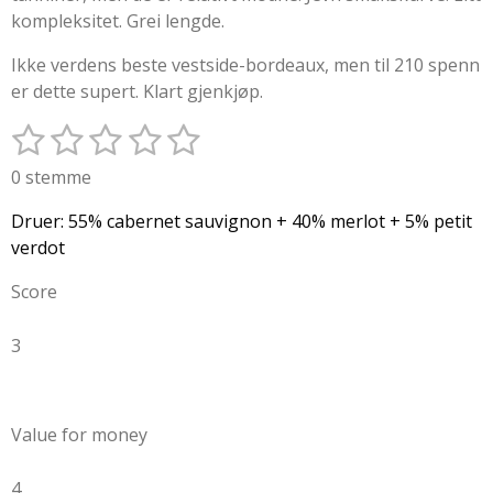
kompleksitet. Grei lengde.
Ikke verdens beste vestside-bordeaux, men til 210 spenn
er dette supert. Klart gjenkjøp.
1
2
3
4
5
S
V
e
u
s
s
s
s
s
0 stemme
n
r
t
t
t
t
t
d
d
Druer: 55% cabernet sauvignon + 40% merlot + 5% petit
i
j
j
j
j
j
e
verdot
n
r
e
e
e
e
e
n
Score
i
r
r
r
r
r
v
n
u
n
n
n
n
n
3
g
r
:
e
e
e
e
e
d
0
e
r
s
Value for money
i
t
n
j
4