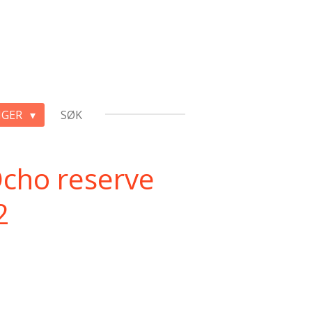
NGER
SØK
Ocho reserve
2