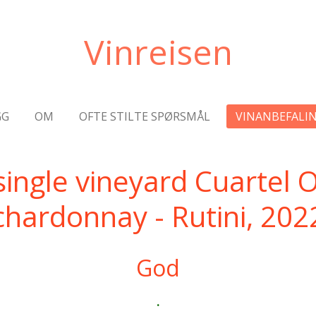
Vinreisen
GG
OM
OFTE STILTE SPØRSMÅL
VINANBEFALI
ingle vineyard Cuartel 
chardonnay - Rutini, 202
God
.