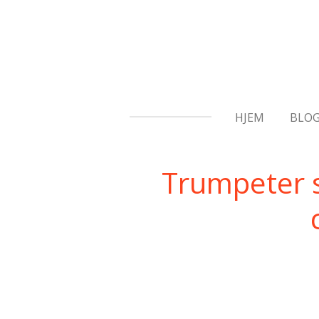
Gå
til
hovedinnhold
HJEM
BLO
Trumpeter s