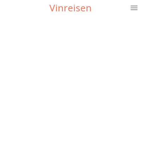
Vinreisen
Gå
til
hovedinnhold